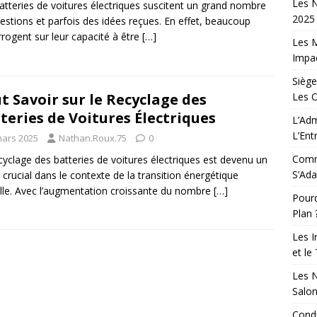
Les N
atteries de voitures électriques suscitent un grand nombre
2025 
estions et parfois des idées reçues. En effet, beaucoup
errogent sur leur capacité à être
[…]
Les M
Impac
Siège
Les 
t Savoir sur le Recyclage des
teries de Voitures Électriques
L’Adm
L’Ent
mars 2025
Nathan.Roux.75
0
Comm
cyclage des batteries de voitures électriques est devenu un
S’Ada
 crucial dans le contexte de la transition énergétique
lle. Avec l’augmentation croissante du nombre
[…]
Pourq
Plan 
Les I
et le
Les N
Salo
Condu