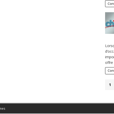
Cont
Lorsq
d’occ
impor
offre
Cont
1
mes