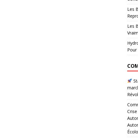
Les B
Repr
Les B
Vraim
Hydro
Pour 
COM
Sta
marc
Révol
Comme
Crise
Autom
Autom
Écol