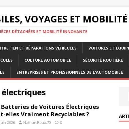
LES, VOYAGES ET MOBILITÉ
IÈCES DÉTACHÉES ET MOBILITÉ INNOVANTE
NTRETIEN ET RÉPARATIONS VÉHICULES
VOITURES ET ÉQUI
ICULES
CULTURE AUTOMOBILE
SÉCURITÉ ROUTIÈRE
LE
ENTREPRISES ET PROFESSIONNELS DE L’AUTOMOBILE
 électriques
 Batteries de Voitures Électriques
t-elles Vraiment Recyclables ?
ART
juin 2026
Nathan.Roux.75
0