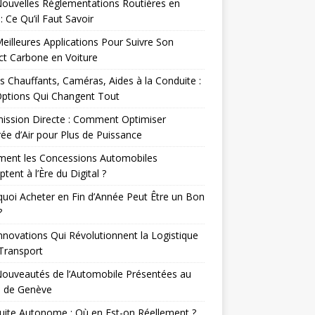
ouvelles Réglementations Routières en
: Ce Qu’il Faut Savoir
eilleures Applications Pour Suivre Son
t Carbone en Voiture
s Chauffants, Caméras, Aides à la Conduite :
Options Qui Changent Tout
ission Directe : Comment Optimiser
rée d’Air pour Plus de Puissance
ent les Concessions Automobiles
ptent à l’Ère du Digital ?
uoi Acheter en Fin d’Année Peut Être un Bon
?
nnovations Qui Révolutionnent la Logistique
 Transport
ouveautés de l’Automobile Présentées au
n de Genève
ite Autonome : Où en Est-on Réellement ?