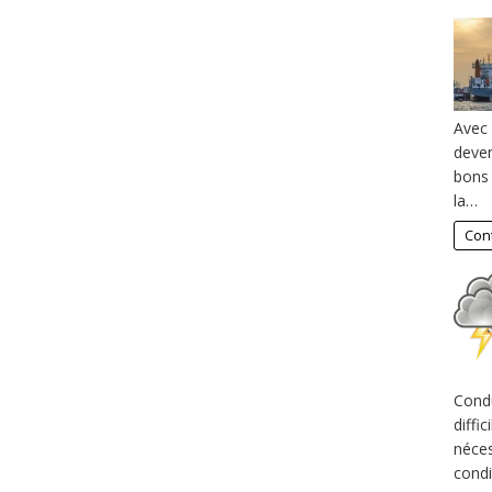
Avec 
deven
bons 
la…
Cont
Condu
diffi
néces
condi