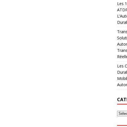
Les 1
ATDPF
L’Aut
Durab
Trans
Solut
Autom
Trans
Réell
Les C
Dura
Mobil
Auto
CAT