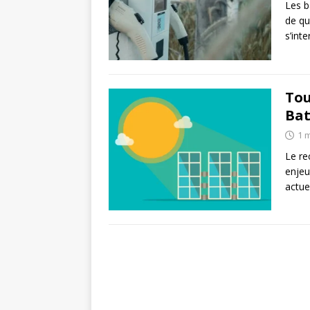
Les b
de qu
s’int
Tou
Bat
1 
Le re
enjeu
actue