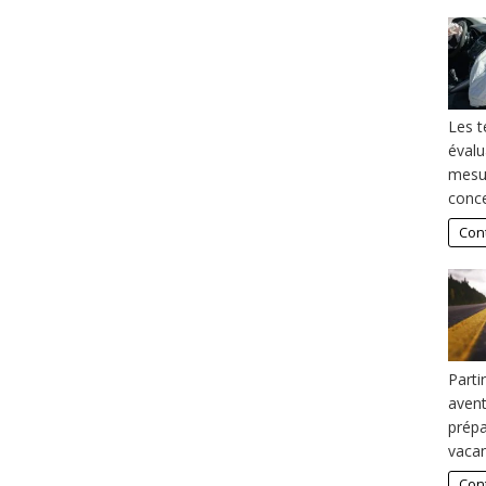
Les t
évalu
mesur
conce
Cont
Parti
avent
prépa
vacan
Cont