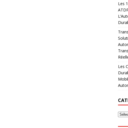
Les 1
ATDPF
L’Aut
Durab
Trans
Solut
Autom
Trans
Réell
Les C
Dura
Mobil
Auto
CAT