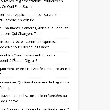
ouvelles Réglementations Routières en
: Ce Qu’il Faut Savoir
eilleures Applications Pour Suivre Son
t Carbone en Voiture
s Chauffants, Caméras, Aides à la Conduite :
Options Qui Changent Tout
ission Directe : Comment Optimiser
rée d’Air pour Plus de Puissance
ent les Concessions Automobiles
ptent à l’Ère du Digital ?
uoi Acheter en Fin d’Année Peut Être un Bon
?
nnovations Qui Révolutionnent la Logistique
 Transport
ouveautés de l’Automobile Présentées au
n de Genève
ite Autonome : Où en Est-on Réellement ?