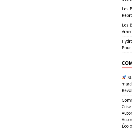
Les B
Repr
Les B
Vraim
Hydro
Pour 
COM
Sta
marc
Révol
Comme
Crise
Autom
Autom
Écol