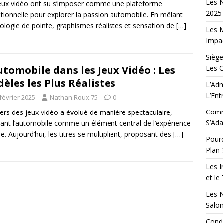
Les N
eux vidéo ont su s’imposer comme une plateforme
2025 
tionnelle pour explorer la passion automobile. En mêlant
ologie de pointe, graphismes réalistes et sensation de
[…]
Les M
Impac
Siège
Les 
utomobile dans les Jeux Vidéo : Les
èles les Plus Réalistes
L’Adm
L’Ent
février 2025
Nathan.Roux.75
0
Comm
vers des jeux vidéo a évolué de manière spectaculaire,
S’Ada
rant l’automobile comme un élément central de l’expérience
ue. Aujourd’hui, les titres se multiplient, proposant des
[…]
Pourq
Plan 
Les I
et le
Les N
Salo
Condu