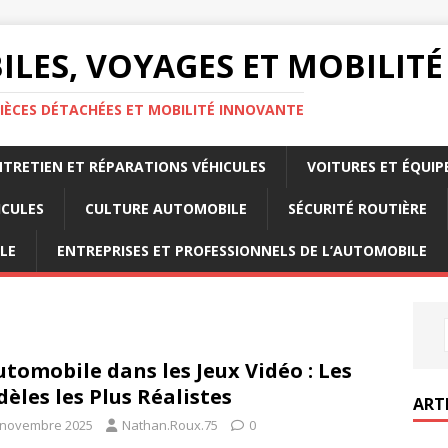
LES, VOYAGES ET MOBILITÉ
IÈCES DÉTACHÉES ET MOBILITÉ INNOVANTE
NTRETIEN ET RÉPARATIONS VÉHICULES
VOITURES ET ÉQUI
ICULES
CULTURE AUTOMOBILE
SÉCURITÉ ROUTIÈRE
LE
ENTREPRISES ET PROFESSIONNELS DE L’AUTOMOBILE
utomobile dans les Jeux Vidéo : Les
èles les Plus Réalistes
ART
 novembre 2025
Nathan.Roux.75
0