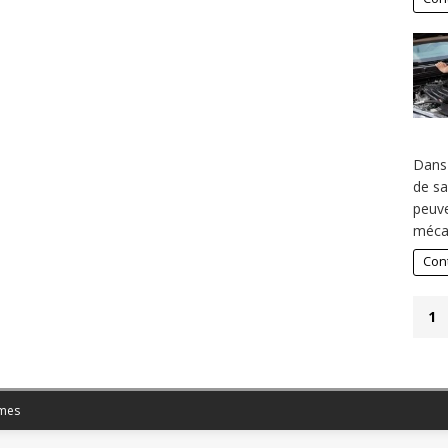
Dans 
de sa
peuve
méca
Cont
1
mes