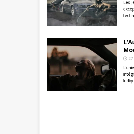
Les j
excep
techn
L’A
Mod
27 
L’uni
intég
ludiq