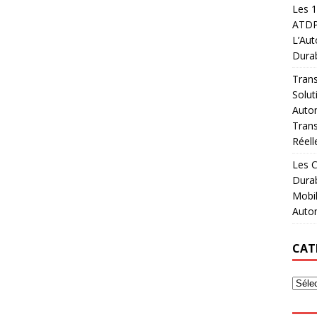
Les 1
ATDPF
L’Aut
Durab
Trans
Solut
Autom
Trans
Réell
Les C
Dura
Mobil
Auto
CAT