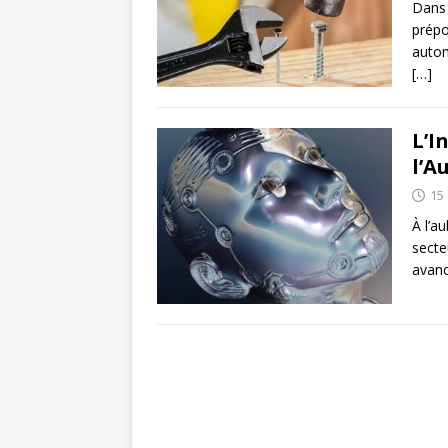
Dans 
prépo
autom
[…]
L’I
l’A
15
À l’au
secte
avanc