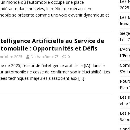
Les N
un monde où l’automobile occupe une place
2025 
ndérante dans nos vies, le métier de mécanicien
obile se présente comme une voie d’avenir dynamique et
Les M
Impac
Siège
Les 
ntelligence Artificielle au Service de
utomobile : Opportunités et Défis
L’Adm
L’Ent
 octobre 2025
Nathan.Roux.75
0
Comm
be de 2025, l’essor de l’intelligence artificielle (IA) dans le
S’Ada
ur automobile ne cesse de confirmer son inéluctabilité. Les
ées techniques majeures s’associent aux
[…]
Pourq
Plan 
Les I
et le
Les N
Salo
Condu