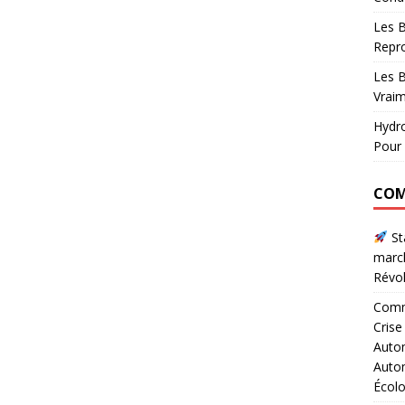
Les B
Repr
Les B
Vraim
Hydro
Pour 
COM
Sta
marc
Révol
Comme
Crise
Autom
Autom
Écol