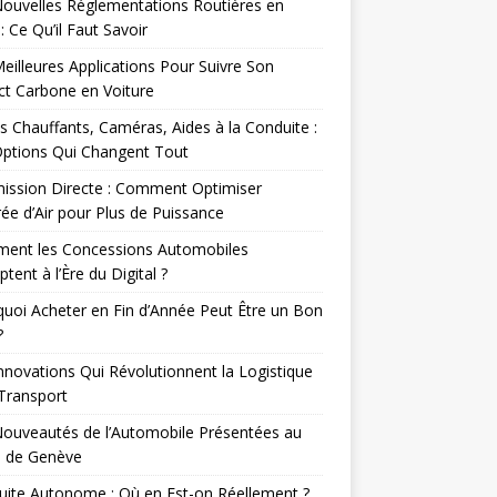
ouvelles Réglementations Routières en
: Ce Qu’il Faut Savoir
eilleures Applications Pour Suivre Son
t Carbone en Voiture
s Chauffants, Caméras, Aides à la Conduite :
Options Qui Changent Tout
ission Directe : Comment Optimiser
rée d’Air pour Plus de Puissance
ent les Concessions Automobiles
ptent à l’Ère du Digital ?
uoi Acheter en Fin d’Année Peut Être un Bon
?
nnovations Qui Révolutionnent la Logistique
 Transport
ouveautés de l’Automobile Présentées au
n de Genève
ite Autonome : Où en Est-on Réellement ?