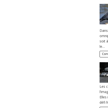
Dans 
omnip
soit 
le…
Cont
Les c
l’ima
Elles 
défi 