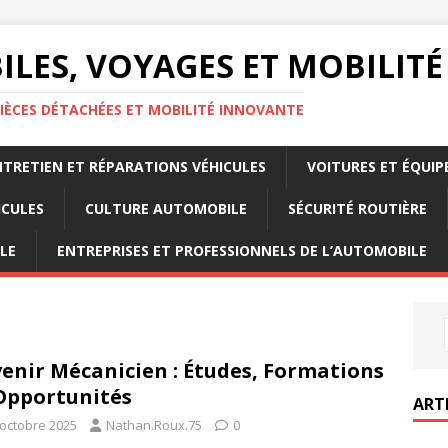
LES, VOYAGES ET MOBILITÉ
IÈCES DÉTACHÉES ET MOBILITÉ INNOVANTE
NTRETIEN ET RÉPARATIONS VÉHICULES
VOITURES ET ÉQUI
ICULES
CULTURE AUTOMOBILE
SÉCURITÉ ROUTIÈRE
LE
ENTREPRISES ET PROFESSIONNELS DE L’AUTOMOBILE
enir Mécanicien : Études, Formations
Opportunités
ART
 octobre 2025
Nathan.Roux.75
0