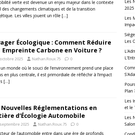
Les N
bilité verte est devenue un enjeu majeur dans le contexte
2025 
l des changements climatiques et de la transition
étique. Les villes jouent un rôle
[…]
Les M
Impac
Siège
Les 
ager Écologique : Comment Réduire
 Empreinte Carbone en Voiture ?
L’Adm
L’Ent
 octobre 2025
Nathan.Roux.75
0
Comm
un monde où le souci de l’environnement prend une place
S’Ada
s en plus centrale, il est primordiale de réfléchir à l’impact
os
[…]
Pourq
Plan 
Les I
 Nouvelles Réglementations en
et le
ière d’Écologie Automobile
Les N
Salo
 septembre 2025
Nathan.Roux.75
0
cteur de l’automobile entre dans une ère de profonds
Condu