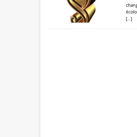
chang
écolo
[…]