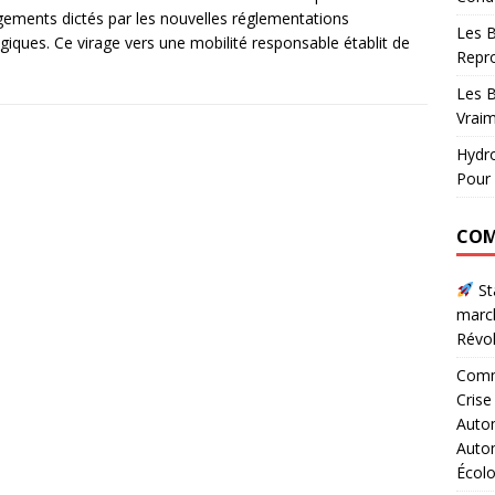
ements dictés par les nouvelles réglementations
Les B
giques. Ce virage vers une mobilité responsable établit de
Repr
Les B
Vraim
Hydro
Pour 
COM
Sta
marc
Révol
Comme
Crise
Autom
Autom
Écol