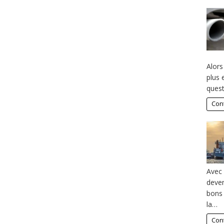
Alors
plus 
quest
Cont
Avec 
deven
bons 
la…
Cont