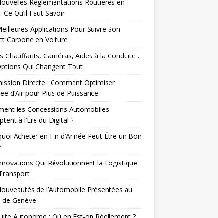
ouvelles Réglementations Routières en
: Ce Qu’il Faut Savoir
eilleures Applications Pour Suivre Son
t Carbone en Voiture
s Chauffants, Caméras, Aides à la Conduite :
Options Qui Changent Tout
ission Directe : Comment Optimiser
rée d’Air pour Plus de Puissance
ent les Concessions Automobiles
ptent à l’Ère du Digital ?
uoi Acheter en Fin d’Année Peut Être un Bon
?
nnovations Qui Révolutionnent la Logistique
 Transport
ouveautés de l’Automobile Présentées au
n de Genève
ite Autonome : Où en Est-on Réellement ?