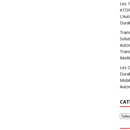
Les 1
ATDPF
L’Aut
Durab
Trans
Solut
Autom
Trans
Réell
Les C
Dura
Mobil
Auto
CAT