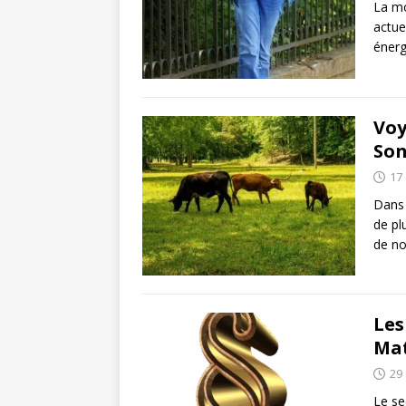
La mo
actue
énerg
Voy
Son
17
Dans 
de plu
de n
Les
Mat
29
Le se