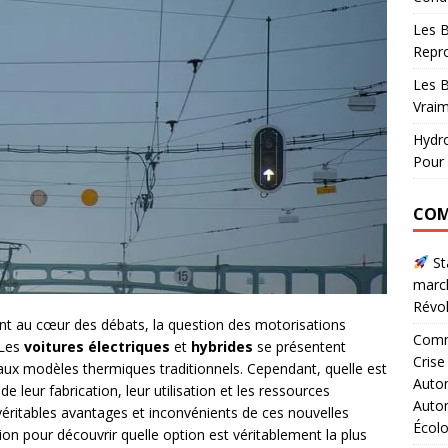
Les B
Repr
Les B
Vraim
Hydro
Pour 
COM
Sta
marc
Révol
nt au cœur des débats, la question des motorisations
Comme
 Les
voitures électriques
et
hybrides
se présentent
Crise
ux modèles thermiques traditionnels. Cependant, quelle est
Autom
de leur fabrication, leur utilisation et les ressources
Autom
s véritables avantages et inconvénients de ces nouvelles
Écol
on pour découvrir quelle option est véritablement la plus