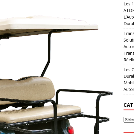
Les 1
ATDPF
L’Aut
Durab
Trans
Solut
Autom
Trans
Réell
Les C
Dura
Mobil
Auto
CAT