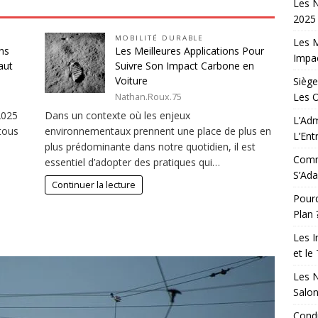
Les N
2025 
MOBILITÉ DURABLE
Les M
ns
Les Meilleures Applications Pour
Impac
aut
Suivre Son Impact Carbone en
Voiture
Siège
Les 
Nathan.Roux.75
2025
Dans un contexte où les enjeux
L’Adm
tous
environnementaux prennent une place de plus en
L’Ent
plus prédominante dans notre quotidien, il est
Comm
essentiel d’adopter des pratiques qui…
S’Ada
Continuer la lecture
Pourq
Plan 
Les I
et le
Les N
Salo
Condu