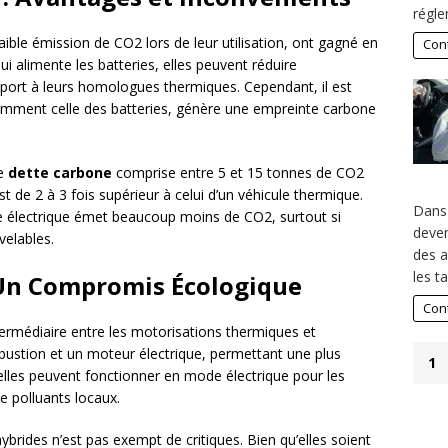
régle
aible émission de CO2 lors de leur utilisation, ont gagné en
Cont
qui alimente les batteries, elles peuvent réduire
pport à leurs homologues thermiques. Cependant, il est
amment celle des batteries, génère une empreinte carbone
ne
dette carbone
comprise entre 5 et 15 tonnes de CO2
t de 2 à 3 fois supérieur à celui d’un véhicule thermique.
Dans
re électrique émet beaucoup moins de CO2, surtout si
deven
velables.
des a
les t
 Un Compromis Écologique
Cont
termédiaire entre les motorisations thermiques et
bustion et un moteur électrique, permettant une plus
1
 qu’elles peuvent fonctionner en mode électrique pour les
de polluants locaux.
ybrides n’est pas exempt de critiques. Bien qu’elles soient