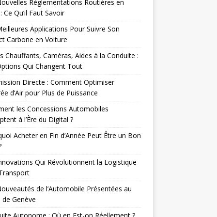
ouvelles Réglementations Routières en
: Ce Qu’il Faut Savoir
eilleures Applications Pour Suivre Son
t Carbone en Voiture
s Chauffants, Caméras, Aides à la Conduite :
Options Qui Changent Tout
ission Directe : Comment Optimiser
rée d’Air pour Plus de Puissance
ent les Concessions Automobiles
ptent à l’Ère du Digital ?
uoi Acheter en Fin d’Année Peut Être un Bon
?
nnovations Qui Révolutionnent la Logistique
 Transport
ouveautés de l’Automobile Présentées au
n de Genève
ite Autonome : Où en Est-on Réellement ?